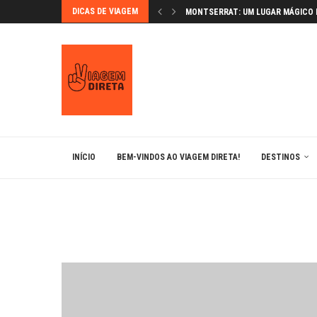
DICAS DE VIAGEM
MONTSERRAT: UM LUGAR MÁGICO
LUGARES IMPERDÍVEIS EM BARCE
ANDORRA: ESQUIAR NOS PIRINEUS 
BRATISLAVA: A CAPITAL ENCANTA
INÍCIO
BEM-VINDOS AO VIAGEM DIRETA!
DESTINOS