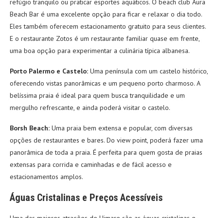
refúgio tranquilo ou praticar esportes aquáticos. O beach club Aura
Beach Bar é uma excelente opção para ficar e relaxar o dia todo.
Eles também oferecem estacionamento gratuito para seus clientes.
E o restaurante Zotos é um restaurante familiar quase em frente,
uma boa opção para experimentar a culinária típica albanesa.
Porto Palermo e Castelo:
Uma península com um castelo histórico,
oferecendo vistas panorâmicas e um pequeno porto charmoso. A
belíssima praia é ideal para quem busca tranquilidade e um
mergulho refrescante, e ainda poderá visitar o castelo.
Borsh Beach:
Uma praia bem extensa e popular, com diversas
opções de restaurantes e bares. Do view point, poderá fazer uma
panorâmica de toda a praia. É perfeita para quem gosta de praias
extensas para corrida e caminhadas e de fácil acesso e
estacionamentos amplos.
Águas Cristalinas e Preços Acessíveis
Uma das maiores atrações de Himare são as águas cristalinas e