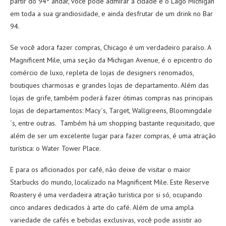
partir do 94º andar, você pode admirar a cidade e o Lago Michigan
em toda a sua grandiosidade, e ainda desfrutar de um drink no Bar
94.
Se você adora fazer compras, Chicago é um verdadeiro paraíso. A
Magnificent Mile, uma seção da Michigan Avenue, é o epicentro do
comércio de luxo, repleta de lojas de designers renomados,
boutiques charmosas e grandes lojas de departamento. Além das
lojas de grife, também poderá fazer ótimas compras nas principais
lojas de departamentos: Macy´s, Target, Wallgreens, Bloomingdale
´s, entre outras. Também há um shopping bastante requisitado, que
além de ser um excelente lugar para fazer compras, é uma atração
turística: o Water Tower Place.
E para os aficionados por café, não deixe de visitar o maior
Starbucks do mundo, localizado na Magnificent Mile. Este Reserve
Roastery é uma verdadeira atração turística por si só, ocupando
cinco andares dedicados à arte do café. Além de uma ampla
variedade de cafés e bebidas exclusivas, você pode assistir ao