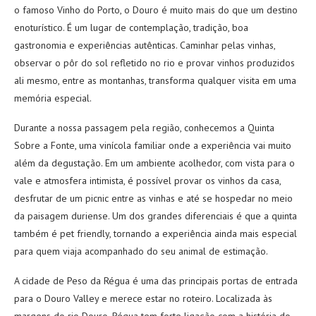
o famoso Vinho do Porto, o Douro é muito mais do que um destino
enoturístico. É um lugar de contemplação, tradição, boa
gastronomia e experiências autênticas. Caminhar pelas vinhas,
observar o pôr do sol refletido no rio e provar vinhos produzidos
ali mesmo, entre as montanhas, transforma qualquer visita em uma
memória especial.
Durante a nossa passagem pela região, conhecemos a Quinta
Sobre a Fonte, uma vinícola familiar onde a experiência vai muito
além da degustação. Em um ambiente acolhedor, com vista para o
vale e atmosfera intimista, é possível provar os vinhos da casa,
desfrutar de um picnic entre as vinhas e até se hospedar no meio
da paisagem duriense. Um dos grandes diferenciais é que a quinta
também é pet friendly, tornando a experiência ainda mais especial
para quem viaja acompanhado do seu animal de estimação.
A cidade de Peso da Régua é uma das principais portas de entrada
para o Douro Valley e merece estar no roteiro. Localizada às
margens do rio Douro, Régua tem forte ligação com a história do