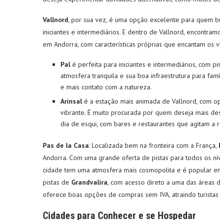
Vallnord
, por sua vez, é uma opção excelente para quem bus
iniciantes e intermediários. E dentro de Vallnord, encontra
em Andorra, com características próprias que encantam os vi
Pal
é perfeita para iniciantes e intermediários, com 
atmosfera tranquila e sua boa infraestrutura para f
e mais contato com a natureza.
Arinsal
é a estação mais animada de Vallnord, com op
vibrante. É muito procurada por quem deseja mais de
dia de esqui, com bares e restaurantes que agitam a r
Pas de la Casa
: Localizada bem na fronteira com a França,
Andorra. Com uma grande oferta de pistas para todos os ní
cidade tem uma atmosfera mais cosmopolita e é popular ent
pistas de
Grandvalira
, com acesso direto a uma das áreas d
oferece boas opções de compras sem IVA, atraindo turistas
Cidades para Conhecer e se Hospedar