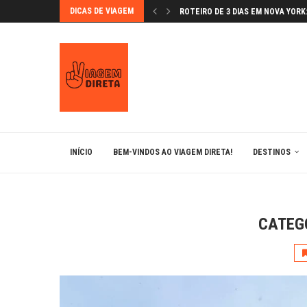
DICAS DE VIAGEM
ROTEIRO DE 3 DIAS EM NOVA YORK: 
GRANADA NA PÁSCOA: FLORES E F
VAMOS CONHECER ÉVORA?
BÉRGAMO: A JOIA MEDIEVAL DA L
MONTSERRAT: UM LUGAR MÁGICO
LUGARES IMPERDÍVEIS EM BARCE
ANDORRA: ESQUIAR NOS PIRINEUS 
BRATISLAVA: A CAPITAL ENCANTA
INÍCIO
BEM-VINDOS AO VIAGEM DIRETA!
DESTINOS
CATEG