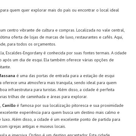
ara quem quer explorar mais do país ou encontrar o local ideal
 é um centro vibrante de cultura e compras. Localizada no vale central,
ima oferta de lojas de marcas de luxo, restaurantes e cafés. Aqui,
ade, para todos os orçamentos.
lla, Escaldes-Engordany é conhecida por suas fontes termais. A cidade
 após um dia de esqui. Ela também oferece várias opções de
tante.
Massana
é uma das portas de entrada para a estação de esqui
na oferece uma atmosfera mais tranquila, sendo ideal para quem
a infraestrutura para turistas. Além disso, a cidade é perfeita
ias trilhas de caminhada e áreas para explorar.
a,
Canillo
é famosa por sua localização pitoresca e sua proximidade
 excelente experiência para quem busca um destino mais calmo e
e luxo. Além disso, a cidade é um excelente ponto de partida para
 com igrejas antigas e museus locais.
uila e imersiva, Ordino é um destino encantador. Esta cidade