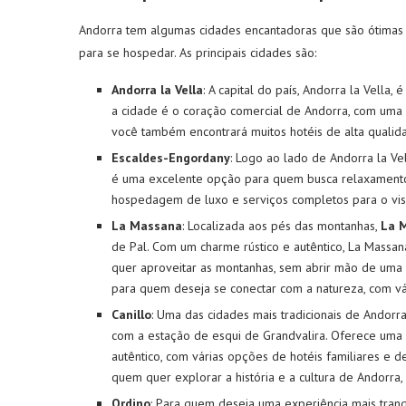
Andorra tem algumas cidades encantadoras que são ótimas p
para se hospedar. As principais cidades são:
Andorra la Vella
: A capital do país, Andorra la Vella,
a cidade é o coração comercial de Andorra, com uma ót
você também encontrará muitos hotéis de alta qualid
Escaldes-Engordany
: Logo ao lado de Andorra la Ve
é uma excelente opção para quem busca relaxamento
hospedagem de luxo e serviços completos para o visi
La Massana
: Localizada aos pés das montanhas,
La 
de Pal. Com um charme rústico e autêntico, La Massa
quer aproveitar as montanhas, sem abrir mão de uma bo
para quem deseja se conectar com a natureza, com vár
Canillo
: Uma das cidades mais tradicionais de Andorr
com a estação de esqui de Grandvalira. Oferece uma
autêntico, com várias opções de hotéis familiares e d
quem quer explorar a história e a cultura de Andorra,
Ordino
: Para quem deseja uma experiência mais tranq