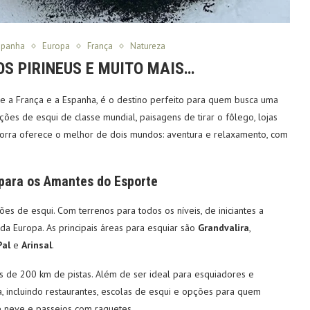
spanha
Europa
França
Natureza
S PIRINEUS E MUITO MAIS…
re a França e a Espanha, é o destino perfeito para quem busca uma
ões de esqui de classe mundial, paisagens de tirar o fôlego, lojas
orra oferece o melhor de dois mundos: aventura e relaxamento, com
para os Amantes do Esporte
es de esqui. Com terrenos para todos os níveis, de iniciantes a
da Europa. As principais áreas para esquiar são
Grandvalira
,
Pal
e
Arinsal
.
s de 200 km de pistas. Além de ser ideal para esquiadores e
 incluindo restaurantes, escolas de esqui e opções para quem
e neve e passeios com raquetes.