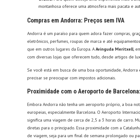
montanhosa oferece uma atmosfera mais pacata e autê
Compras em Andorra: Preços sem IVA
Andorra é um paraíso para quem adora fazer compras, graças
eletrônicos, perfumes, roupas de marca e até equipamento
que em outros lugares da Europa. A
Avinguda Meritxell
, e
com diversas lojas que oferecem tudo, desde artigos de lux
Se você está em busca de uma boa oportunidade, Andorra 
precisar se preocupar com impostos adicionais.
Proximidade com o Aeroporto de Barcelona:
Embora Andorra não tenha um aeroporto próprio, a boa not
europeias, especialmente Barcelona. O Aeroporto Internaci
significa uma viagem de cerca de 2,5 a 3 horas de carro. Mu
diretas para o principado. Essa proximidade com a Catalunh
de viagem, seja para um final de semana prolongado ou par