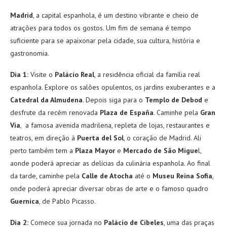
Madrid
, a capital espanhola, é um destino vibrante e cheio de
atrações para todos os gostos. Um fim de semana é tempo
suficiente para se apaixonar pela cidade, sua cultura, história e
gastronomia.
Dia 1:
Visite o
Palácio Real
, a residência oficial da família real
espanhola. Explore os salões opulentos, os jardins exuberantes e a
Catedral da Almudena
. Depois siga para o
Templo de Debod
e
desfrute da recém renovada
Plaza de España
. Caminhe pela
Gran
Via
, a famosa avenida madrilena, repleta de lojas, restaurantes e
teatros, em direção à
Puerta del Sol
, o coração de Madrid. Ali
perto também tem a
Plaza Mayor
e
Mercado de São Migue
l,
aonde poderá apreciar as delícias da culinária espanhola. Ao final
da tarde, caminhe pela
Calle de Atocha
até o
Museu Reina Sofia
,
onde poderá apreciar diversar obras de arte e o famoso quadro
Guernica
, de Pablo Picasso.
Dia 2:
Comece sua jornada no
Palácio de Cibeles
, uma das praças