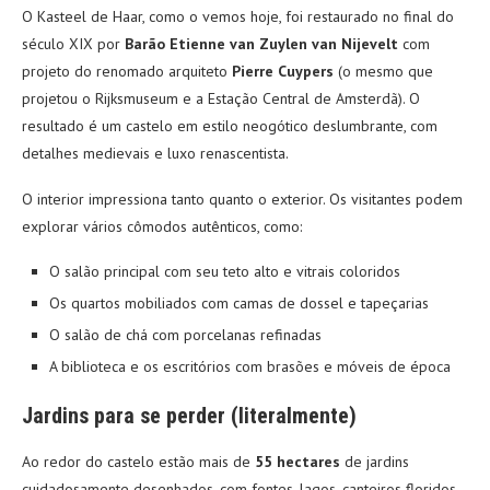
O Kasteel de Haar, como o vemos hoje, foi restaurado no final do
século XIX por
Barão Etienne van Zuylen van Nijevelt
com
projeto do renomado arquiteto
Pierre Cuypers
(o mesmo que
projetou o Rijksmuseum e a Estação Central de Amsterdã). O
resultado é um castelo em estilo neogótico deslumbrante, com
detalhes medievais e luxo renascentista.
O interior impressiona tanto quanto o exterior. Os visitantes podem
explorar vários cômodos autênticos, como:
O salão principal com seu teto alto e vitrais coloridos
Os quartos mobiliados com camas de dossel e tapeçarias
O salão de chá com porcelanas refinadas
A biblioteca e os escritórios com brasões e móveis de época
Jardins para se perder (literalmente)
Ao redor do castelo estão mais de
55 hectares
de jardins
cuidadosamente desenhados, com fontes, lagos, canteiros floridos