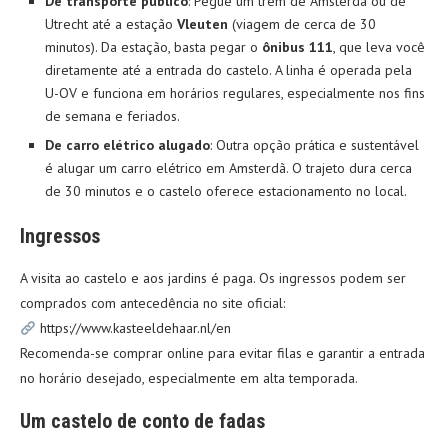
De transporte público
: Pegue um trem de Amsterdã ou de
Utrecht até a estação
Vleuten
(viagem de cerca de 30
minutos). Da estação, basta pegar o
ônibus 111
, que leva você
diretamente até a entrada do castelo. A linha é operada pela
U-OV e funciona em horários regulares, especialmente nos fins
de semana e feriados.
De carro elétrico alugado
: Outra opção prática e sustentável
é alugar um carro elétrico em Amsterdã. O trajeto dura cerca
de 30 minutos e o castelo oferece estacionamento no local.
Ingressos
A visita ao castelo e aos jardins é paga. Os ingressos podem ser
comprados com antecedência no site oficial:
https://www.kasteeldehaar.nl/en
Recomenda-se comprar online para evitar filas e garantir a entrada
no horário desejado, especialmente em alta temporada.
Um castelo de conto de fadas