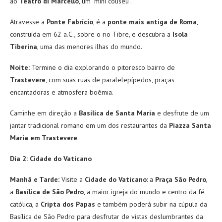
ao
Teatro di Marcello
, um “mini coliseu”.
Atravesse a
Ponte Fabrício
, é a
ponte mais antiga de Roma
,
construída em 62 a.C., sobre o rio Tibre, e descubra a
Isola
Tiberina
, uma das menores ilhas do mundo.
Noite:
Termine o dia explorando o pitoresco bairro de
Trastevere
, com suas ruas de paralelepípedos, praças
encantadoras e atmosfera boêmia.
Caminhe em direção a
Basílica de Santa Maria
e desfrute de um
jantar tradicional romano em um dos restaurantes da
Piazza Santa
Maria em Trastevere
.
Dia 2: Cidade do Vaticano
Manhã e Tarde:
Visite a
Cidade do Vaticano
: a
Praça São Pedro
,
a
Basílica de São
Pedro
, a maior igreja do mundo e centro da fé
católica, a
Cripta dos Papas
e também poderá subir na cúpula da
Basílica de São Pedro para desfrutar de vistas deslumbrantes da