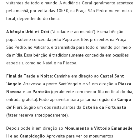
visitantes de todo o mundo. A Audiência Geral geralmente acontece
pela manhã, por volta das 10h30, na Praça São Pedro ou em outro
local, dependendo do clima.
A bênção Urbi et Orbi
(“à cidade e ao mundo”) é uma bênção
papal solene concedida pelo Papa aos fiéis presentes na Praça
São Pedro, no Vaticano, e transmitida para todo o mundo por meio
da mídia. Essa bênção é tradicionalmente concedida em ocasiões
especiais, como no Natal e na Páscoa.
Final da Tarde e Noite:
Caminhe em direção ao
Castel Sant
´Angelo
. Atravesse a ponte Sant´Angelo e vá em direção a
Piazza
Navona
e ao
Panteão
(geralmente com menor fila no final do dia,
entrada gratuita). Pode aproveitar para jantar na região do
Campo
de’ Fiori
. Sugiro um dos restaurantes da
Osteria da Fortunata
(fazer reserva antecipadamente).
Depois pode ir em direção ao
Monumento a Vittorio Emanuelle
II
e ao
Campidoglio
. Aproveite para ver os monumentos