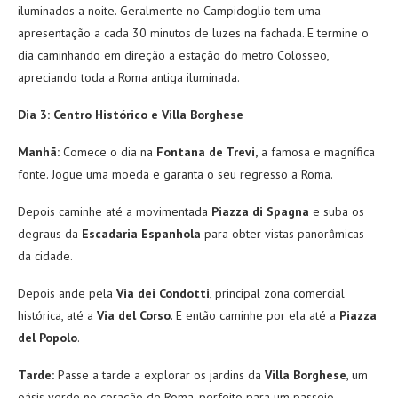
iluminados a noite. Geralmente no Campidoglio tem uma
apresentação a cada 30 minutos de luzes na fachada. E termine o
dia caminhando em direção a estação do metro Colosseo,
apreciando toda a Roma antiga iluminada.
Dia 3: Centro Histórico e Villa Borghese
Manhã:
Comece o dia na
Fontana de Trevi
,
a famosa e magnífica
fonte. Jogue uma moeda e garanta o seu regresso a Roma.
Depois caminhe até a movimentada
Piazza di Spagna
e suba os
degraus da
Escadaria Espanhola
para obter vistas panorâmicas
da cidade.
Depois ande pela
Via dei Condotti
, principal zona comercial
histórica, até a
Via del
Corso
. E então caminhe por ela até a
Piazza
del Popolo
.
Tarde:
Passe a tarde a explorar os jardins da
Villa Borghese
, um
oásis verde no coração de Roma, perfeito para um passeio