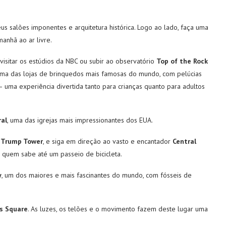
eus salões imponentes e arquitetura histórica. Logo ao lado, faça uma
manhã ao ar livre.
 visitar os estúdios da NBC ou subir ao observatório
Top of the Rock
uma das lojas de brinquedos mais famosas do mundo, com pelúcias
— uma experiência divertida tanto para crianças quanto para adultos
ral
, uma das igrejas mais impressionantes dos EUA.
a
Trump Tower
, e siga em direção ao vasto e encantador
Central
e quem sabe até um passeio de bicicleta.
y
, um dos maiores e mais fascinantes do mundo, com fósseis de
s Square
. As luzes, os telões e o movimento fazem deste lugar uma