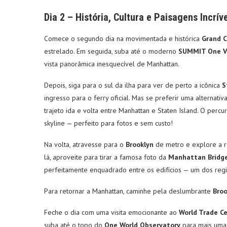
Dia 2 – História, Cultura e Paisagens Incrív
Comece o segundo dia na movimentada e histórica
Grand C
estrelado. Em seguida, suba até o moderno
SUMMIT One Va
vista panorâmica inesquecível de Manhattan.
Depois, siga para o sul da ilha para ver de perto a icônica
S
ingresso para o ferry oficial. Mas se preferir uma alternati
trajeto ida e volta entre Manhattan e Staten Island. O perc
skyline — perfeito para fotos e sem custo!
Na volta, atravesse para o
Brooklyn
de metro e explore a 
lá, aproveite para tirar a famosa foto da
Manhattan Bridg
perfeitamente enquadrado entre os edifícios — um dos regis
Para retornar a Manhattan, caminhe pela deslumbrante
Broo
Feche o dia com uma visita emocionante ao
World Trade C
suba até o topo do
One World Observatory
para mais uma 