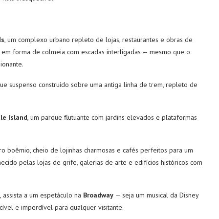
ds
, um complexo urbano repleto de lojas, restaurantes e obras de
ral em forma de colmeia com escadas interligadas — mesmo que o
sionante.
ue suspenso construído sobre uma antiga linha de trem, repleto de
le Island
, um parque flutuante com jardins elevados e plataformas
rro boêmio, cheio de lojinhas charmosas e cafés perfeitos para um
hecido pelas lojas de grife, galerias de arte e edifícios históricos com
, assista a um espetáculo na
Broadway
— seja um musical da Disney
vel e imperdível para qualquer visitante.