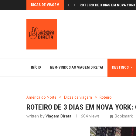
DICAS DE VIAGEM
ROTEIRO DE 3 DIAS EM NOVA YORK: 
GRANADA NA PÁSCOA: FLORES E F
VAMOS CONHECER ÉVORA?
BÉRGAMO: A JOIA MEDIEVAL DA L
MONTSERRAT: UM LUGAR MÁGICO
LUGARES IMPERDÍVEIS EM BARCE
ANDORRA: ESQUIAR NOS PIRINEUS 
BRATISLAVA: A CAPITAL ENCANTA
INÍCIO
BEM-VINDOS AO VIAGEM DIRETA!
DESTINOS
América do Norte
Dicas de viagem
Roteiro
ROTEIRO DE 3 DIAS EM NOVA YORK:
written by
Viagem Direta
604
views
Bookmark