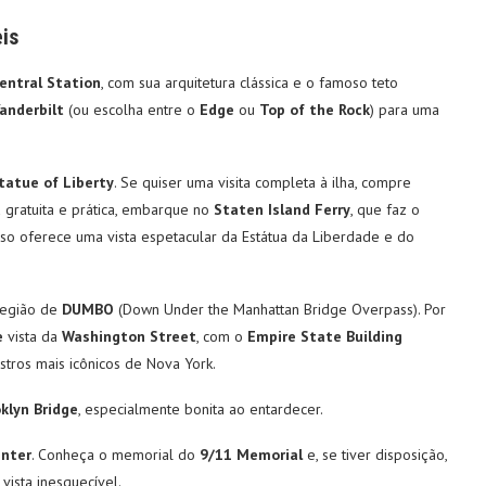
eis
entral Station
, com sua arquitetura clássica e o famoso teto
nderbilt
(ou escolha entre o
Edge
ou
Top of the Rock
) para uma
tatue of Liberty
. Se quiser uma visita completa à ilha, compre
va gratuita e prática, embarque no
Staten Island Ferry
, que faz o
urso oferece uma vista espetacular da Estátua da Liberdade e do
região de
DUMBO
(Down Under the Manhattan Bridge Overpass). Por
e
vista da
Washington Street
, com o
Empire State Building
tros mais icônicos de Nova York.
klyn Bridge
, especialmente bonita ao entardecer.
enter
. Conheça o memorial do
9/11 Memorial
e, se tiver disposição,
vista inesquecível.