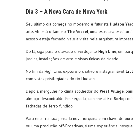
Dia 3 – A Nova Cara de Nova York
Seu último dia começa no moderno e futurista
Hudson Yar
arte. Ali está o famoso
The Vessel
, uma estrutura escultu
acesso esteja fechado, vale a visita pela arquitetura impres
De lá, siga para o elevado e verdejante
High Line
, um parq
jardins, instalações de arte e vistas únicas da cidade.
No fim da High Line, explore o criativo e instagramável
Litt
com vistas privilegiadas do rio Hudson.
Depois, mergulhe no clima acolhedor do
West Village
, bai
almoço descontraído. Em seguida, caminhe até o
SoHo
, con
fachadas de ferro fundido.
Para encerrar sua jornada nova-iorquina com chave de ouro
ou uma produção off-Broadway, é uma experiência inesquecí