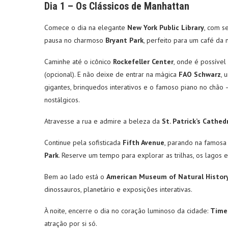
Dia 1 – Os Clássicos de Manhattan
Comece o dia na elegante
New York Public Library
, com s
pausa no charmoso
Bryant Park
, perfeito para um café da 
Caminhe até o icônico
Rockefeller Center
, onde é possível
(opcional). E não deixe de entrar na mágica
FAO Schwarz
, 
gigantes, brinquedos interativos e o famoso piano no chão 
nostálgicos.
Atravesse a rua e admire a beleza da
St. Patrick’s Cathed
Continue pela sofisticada
Fifth Avenue
, parando na famos
Park
. Reserve um tempo para explorar as trilhas, os lagos 
Bem ao lado está o
American Museum of Natural Histor
dinossauros, planetário e exposições interativas.
À noite, encerre o dia no coração luminoso da cidade:
Time
atração por si só.