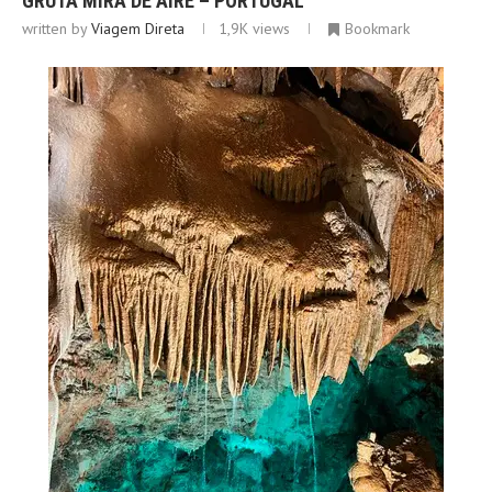
GRUTA MIRA DE AIRE – PORTUGAL
written by
Viagem Direta
1,9K
views
Bookmark