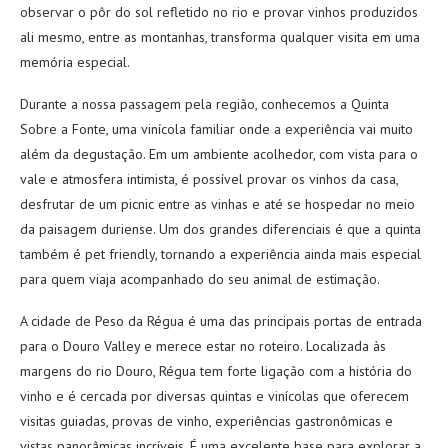
observar o pôr do sol refletido no rio e provar vinhos produzidos
ali mesmo, entre as montanhas, transforma qualquer visita em uma
memória especial.
Durante a nossa passagem pela região, conhecemos a Quinta
Sobre a Fonte, uma vinícola familiar onde a experiência vai muito
além da degustação. Em um ambiente acolhedor, com vista para o
vale e atmosfera intimista, é possível provar os vinhos da casa,
desfrutar de um picnic entre as vinhas e até se hospedar no meio
da paisagem duriense. Um dos grandes diferenciais é que a quinta
também é pet friendly, tornando a experiência ainda mais especial
para quem viaja acompanhado do seu animal de estimação.
A cidade de Peso da Régua é uma das principais portas de entrada
para o Douro Valley e merece estar no roteiro. Localizada às
margens do rio Douro, Régua tem forte ligação com a história do
vinho e é cercada por diversas quintas e vinícolas que oferecem
visitas guiadas, provas de vinho, experiências gastronômicas e
vistas panorâmicas incríveis. É uma excelente base para explorar a