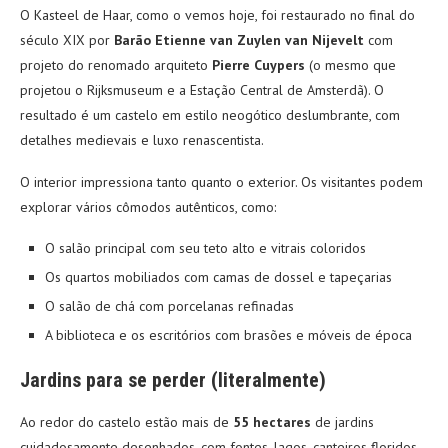
O Kasteel de Haar, como o vemos hoje, foi restaurado no final do
século XIX por
Barão Etienne van Zuylen van Nijevelt
com
projeto do renomado arquiteto
Pierre Cuypers
(o mesmo que
projetou o Rijksmuseum e a Estação Central de Amsterdã). O
resultado é um castelo em estilo neogótico deslumbrante, com
detalhes medievais e luxo renascentista.
O interior impressiona tanto quanto o exterior. Os visitantes podem
explorar vários cômodos autênticos, como:
O salão principal com seu teto alto e vitrais coloridos
Os quartos mobiliados com camas de dossel e tapeçarias
O salão de chá com porcelanas refinadas
A biblioteca e os escritórios com brasões e móveis de época
Jardins para se perder (literalmente)
Ao redor do castelo estão mais de
55 hectares
de jardins
cuidadosamente desenhados, com fontes, lagos, canteiros floridos