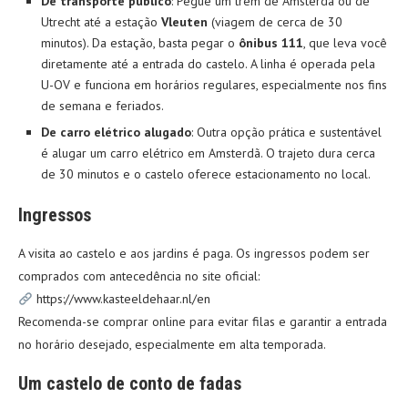
De transporte público
: Pegue um trem de Amsterdã ou de
Utrecht até a estação
Vleuten
(viagem de cerca de 30
minutos). Da estação, basta pegar o
ônibus 111
, que leva você
diretamente até a entrada do castelo. A linha é operada pela
U-OV e funciona em horários regulares, especialmente nos fins
de semana e feriados.
De carro elétrico alugado
: Outra opção prática e sustentável
é alugar um carro elétrico em Amsterdã. O trajeto dura cerca
de 30 minutos e o castelo oferece estacionamento no local.
Ingressos
A visita ao castelo e aos jardins é paga. Os ingressos podem ser
comprados com antecedência no site oficial:
https://www.kasteeldehaar.nl/en
Recomenda-se comprar online para evitar filas e garantir a entrada
no horário desejado, especialmente em alta temporada.
Um castelo de conto de fadas