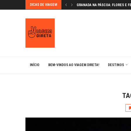
DICAS DE VIAGEM
GRANADA NA PÁSCOA: FLORES E F
VAMOS CONHECER ÉVORA?
BÉRGAMO: A JOIA MEDIEVAL DA L
MONTSERRAT: UM LUGAR MÁGICO
LUGARES IMPERDÍVEIS EM BARCE
ANDORRA: ESQUIAR NOS PIRINEUS 
BRATISLAVA: A CAPITAL ENCANTA
INÍCIO
BEM-VINDOS AO VIAGEM DIRETA!
DESTINOS
TA