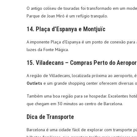
O antigo coliseu de touradas foi transformado em um moder
Parque de Joan Miró é um refúgio tranquilo.
14.
Plaça d’Espanya e Montjuïc
A imponente Plaça d’Espanya é um ponto de conexão para a 
luzes da Fonte Mágica.
15.
Viladecans – Compras Perto do Aeropor
A região de Villadecans, localizada próxima ao aeroporto,
Outlets
e um grande shopping center oferecem diversas op
Também uma boa região para se hospedar. Excelentes hotéis
que chegam em 30 minutos ao centro de Barcelona.
Dica de Transporte
Barcelona é uma cidade fácil de explorar com transporte púb