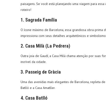
paisagens. Se você está planejando uma viagem para essa c
roteiro!
1.
Sagrada Família
O ícone máximo de Barcelona, essa grandiosa obra-prima d
impressiona com seus detalhes arquitetônicos e simbolismo 
2.
Casa Milà (La Pedrera)
Outra joia de Gaudí, a Casa Milà chama atenção por suas fo
incrível da cidade.
3.
Passeig de Gràcia
Uma das avenidas mais elegantes de Barcelona, repleta de l
Batlló e a Casa Amatller.
4.
Casa Batlló