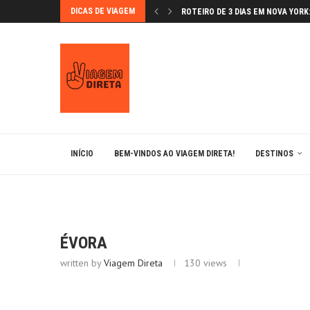
DICAS DE VIAGEM
ROTEIRO DE 3 DIAS EM NOVA YORK: 
GRANADA NA PÁSCOA: FLORES E F
VAMOS CONHECER ÉVORA?
BÉRGAMO: A JOIA MEDIEVAL DA L
MONTSERRAT: UM LUGAR MÁGICO
LUGARES IMPERDÍVEIS EM BARCE
ANDORRA: ESQUIAR NOS PIRINEUS 
BRATISLAVA: A CAPITAL ENCANTA
INÍCIO
BEM-VINDOS AO VIAGEM DIRETA!
DESTINOS
ÉVORA
written by
Viagem Direta
130
views