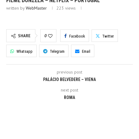
FILME DONZELA – NETFLIX – PORTUGAL
written by
WebMaster
223
views
SHARE
0
Facebook
Twitter
Whatsapp
Telegram
Email
previous post
PALÁCIO BELVEDERE – VIENA
next post
ROMA