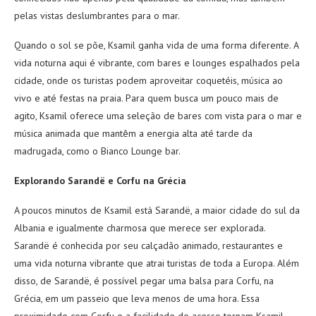
pelas vistas deslumbrantes para o mar.
Quando o sol se põe, Ksamil ganha vida de uma forma diferente. A
vida noturna aqui é vibrante, com bares e lounges espalhados pela
cidade, onde os turistas podem aproveitar coquetéis, música ao
vivo e até festas na praia. Para quem busca um pouco mais de
agito, Ksamil oferece uma seleção de bares com vista para o mar e
música animada que mantêm a energia alta até tarde da
madrugada, como o Bianco Lounge bar.
Explorando Sarandë e Corfu
na Grécia
A poucos minutos de Ksamil está Sarandë, a maior cidade do sul da
Albania e igualmente charmosa que merece ser explorada.
Sarandë é conhecida por seu calçadão animado, restaurantes e
uma vida noturna vibrante que atrai turistas de toda a Europa. Além
disso, de Sarandë, é possível pegar uma balsa para Corfu, na
Grécia, em um passeio que leva menos de uma hora. Essa
proximidade com Corfu e a facilidade de acesso tornam Ksamil