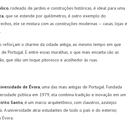
blico
, rodeado de jardins e construções históricas, é ideal para uma
ta
, que se estende por quilômetros, é outro exemplo do
rechos, ele se mistura com as construções modernas — casas, lojas e
.
ico reforçam o charme da cidade antiga, ao mesmo tempo em que
e Portugal. E entre essas muralhas, o que mais encanta são as
gião, que dão um toque pitoresco e acolhedor às ruas.
iversidade de Évora
, uma das mais antigas de Portugal. Fundada
versidade pública em 1979, ela combina tradição e inovação em um
pírito Santo
, é um marco arquitetônico, com claustros, azulejos
 A universidade atrai estudantes de todo o país e do exterior,
m Évora.