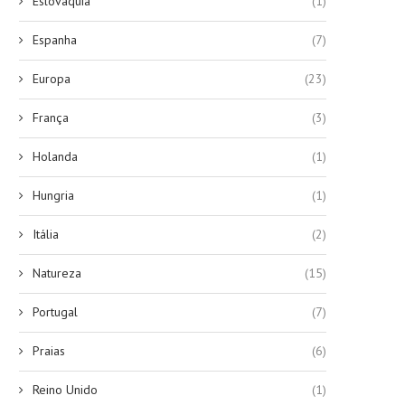
Eslováquia
(1)
Espanha
(7)
Europa
(23)
França
(3)
Holanda
(1)
Hungria
(1)
Itália
(2)
Natureza
(15)
Portugal
(7)
Praias
(6)
Reino Unido
(1)