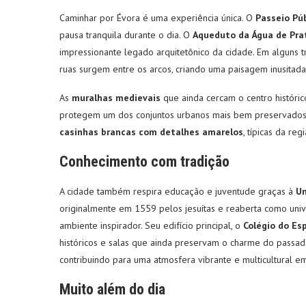
Caminhar por Évora é uma experiência única. O
Passeio Pú
pausa tranquila durante o dia. O
Aqueduto da Água de Pra
impressionante legado arquitetônico da cidade. Em alguns t
ruas surgem entre os arcos, criando uma paisagem inusitada
As
muralhas medievais
que ainda cercam o centro histór
protegem um dos conjuntos urbanos mais bem preservados d
casinhas brancas com detalhes amarelos
, típicas da re
Conhecimento com tradição
A cidade também respira educação e juventude graças à
Un
originalmente em 1559 pelos jesuítas e reaberta como uni
ambiente inspirador. Seu edifício principal, o
Colégio do Es
históricos e salas que ainda preservam o charme do passado.
contribuindo para uma atmosfera vibrante e multicultural e
Muito além do dia