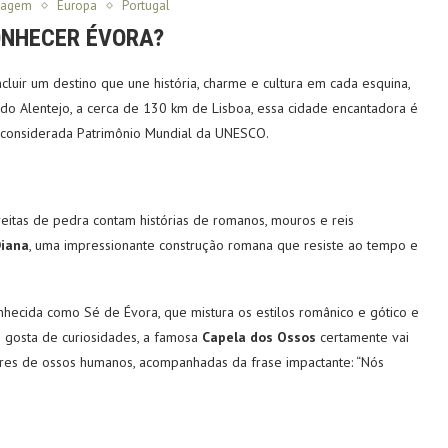
viagem
Europa
Portugal
NHECER ÉVORA?
luir um destino que une história, charme e cultura em cada esquina,
 do Alentejo, a cerca de 130 km de Lisboa, essa cidade encantadora é
 considerada Patrimônio Mundial da UNESCO.
treitas de pedra contam histórias de romanos, mouros e reis
iana
, uma impressionante construção romana que resiste ao tempo e
hecida como Sé de Évora, que mistura os estilos românico e gótico e
em gosta de curiosidades, a famosa
Capela dos Ossos
certamente vai
res de ossos humanos, acompanhadas da frase impactante: “Nós