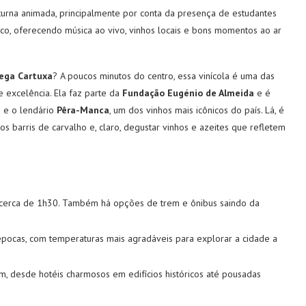
turna animada, principalmente por conta da presença de estudantes
rico, oferecendo música ao vivo, vinhos locais e bons momentos ao ar
ega Cartuxa
? A poucos minutos do centro, essa vinícola é uma das
e excelência. Ela faz parte da
Fundação Eugénio de Almeida
e é
a
e o lendário
Pêra-Manca
, um dos vinhos mais icônicos do país. Lá, é
s barris de carvalho e, claro, degustar vinhos e azeites que refletem
 cerca de 1h30. Também há opções de trem e ônibus saindo da
pocas, com temperaturas mais agradáveis para explorar a cidade a
 desde hotéis charmosos em edifícios históricos até pousadas