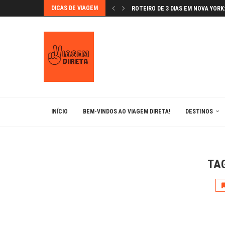
DICAS DE VIAGEM
ROTEIRO DE 3 DIAS EM NOVA YORK: 
GRANADA NA PÁSCOA: FLORES E F
VAMOS CONHECER ÉVORA?
BÉRGAMO: A JOIA MEDIEVAL DA L
MONTSERRAT: UM LUGAR MÁGICO
LUGARES IMPERDÍVEIS EM BARCE
ANDORRA: ESQUIAR NOS PIRINEUS 
BRATISLAVA: A CAPITAL ENCANTA
INÍCIO
BEM-VINDOS AO VIAGEM DIRETA!
DESTINOS
TA