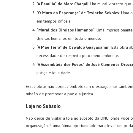
“A Família” de Marc Chagall
: Um mural vibrante que 
“O Muro da Esperança” de Tzviatko Sokolov
: Uma o
em tempos difíceis.
“Mural dos Direitos Humanos”
: Uma impressionante
direitos humanos em todo o mundo.
“A Mãe Terra” de Oswaldo Guayasamín
: Esta obra 
necessidade de respeito pelo meio ambiente.
“A Assembleia dos Povos” de José Clemente Orozc
justiça e igualdade.
Essas obras não apenas embelezam o espaço, mas também 
missão de promover a paz e a justiça.
Loja no Subsolo
Não deixe de visitar a loja no subsolo da ONU, onde você p
organização. É uma ótima oportunidade para levar um peda