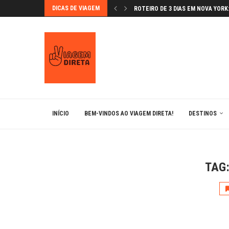
DICAS DE VIAGEM
ROTEIRO DE 3 DIAS EM NOVA YORK: 
GRANADA NA PÁSCOA: FLORES E F
VAMOS CONHECER ÉVORA?
BÉRGAMO: A JOIA MEDIEVAL DA L
MONTSERRAT: UM LUGAR MÁGICO
LUGARES IMPERDÍVEIS EM BARCE
ANDORRA: ESQUIAR NOS PIRINEUS 
BRATISLAVA: A CAPITAL ENCANTA
INÍCIO
BEM-VINDOS AO VIAGEM DIRETA!
DESTINOS
TAG