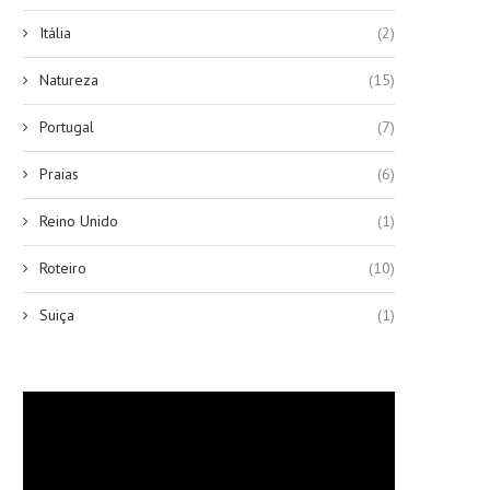
Itália
(2)
Natureza
(15)
Portugal
(7)
Praias
(6)
Reino Unido
(1)
Roteiro
(10)
Suiça
(1)