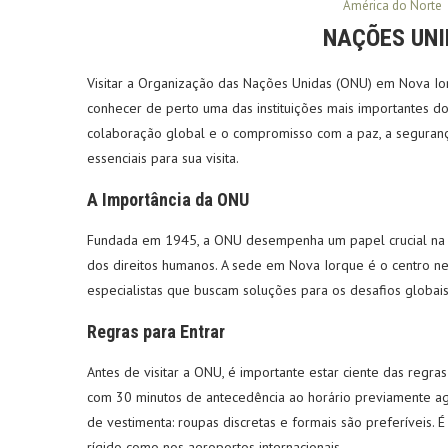
América do Norte
NAÇÕES UNI
Visitar a Organização das Nações Unidas (ONU) em Nova Io
conhecer de perto uma das instituições mais importantes do
colaboração global e o compromisso com a paz, a seguranç
essenciais para sua visita.
A Importância da ONU
Fundada em 1945, a ONU desempenha um papel crucial na 
dos direitos humanos. A sede em Nova Iorque é o centro nev
especialistas que buscam soluções para os desafios globais
Regras para Entrar
Antes de visitar a ONU, é importante estar ciente das regr
com 30 minutos de antecedência ao horário previamente agen
de vestimenta: roupas discretas e formais são preferíveis.
rígido como nos aeroportos internacionais.